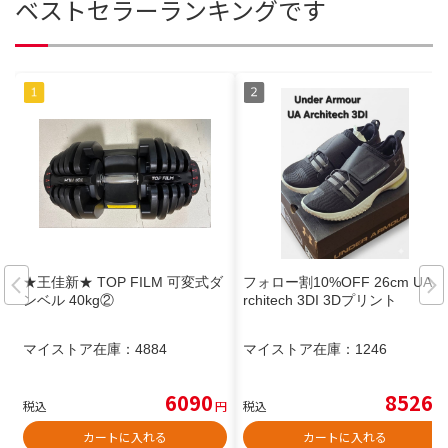
ベストセラーランキングです
★王佳新★ TOP FILM 可変式ダ
フォロー割10%OFF 26cm UA A
ンベル 40kg②
rchitech 3DI 3Dプリント
マイストア在庫：
4884
マイストア在庫：
1246
6090
8526
税込
円
税込
円
カートに入れる
カートに入れる