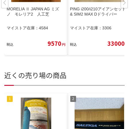
MORELIA Ⅱ JAPAN AG ミズ
PING i200/i210アイアンセット
ノ モレリア2 人工芝
& SIM2 MAX Dドライバー
マイストア在庫：
4584
マイストア在庫：
3306
9570
33000
税込
円
税込
円
近くの売り場の商品