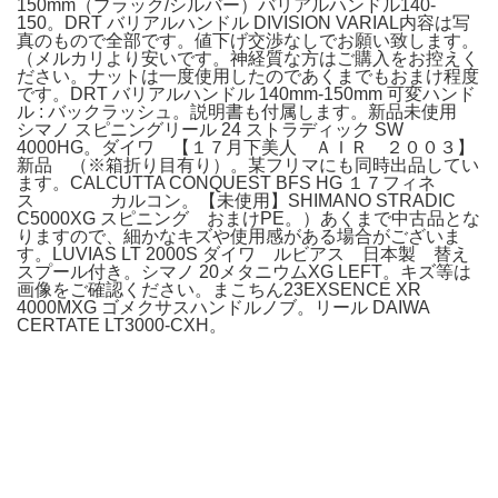
150mm（ブラック/シルバー）バリアルハンドル140-
150。DRT バリアルハンドル DIVISION VARIAL内容は写
真のもので全部です。値下げ交渉なしでお願い致します。
（メルカリより安いです。神経質な方はご購入をお控えく
ださい。ナットは一度使用したのであくまでもおまけ程度
です。DRT バリアルハンドル 140mm-150mm 可変ハンド
ル : バックラッシュ。説明書も付属します。新品未使用
シマノ スピニングリール 24 ストラディック SW
4000HG。ダイワ 【１７月下美人 ＡＩＲ ２００３】
新品 （※箱折り目有り）。某フリマにも同時出品してい
ます。CALCUTTA CONQUEST BFS HG １７フィネ
ス カルコン。【未使用】SHIMANO STRADIC
C5000XG スピニング おまけPE。）あくまで中古品とな
りますので、細かなキズや使用感がある場合がございま
す。LUVIAS LT 2000S ダイワ ルビアス 日本製 替え
スプール付き。シマノ 20メタニウムXG LEFT。キズ等は
画像をご確認ください。まこちん23EXSENCE XR
4000MXG ゴメクサスハンドルノブ。リール DAIWA
CERTATE LT3000-CXH。