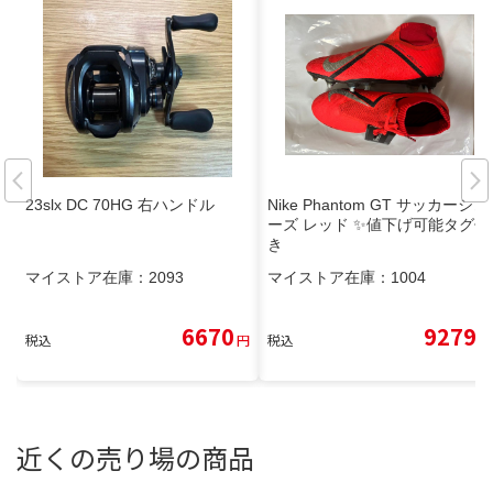
23slx DC 70HG 右ハンドル
Nike Phantom GT サッカーシュ
ーズ レッド ✨値下げ可能タグ付
き
マイストア在庫：
2093
マイストア在庫：
1004
6670
9279
税込
円
税込
円
近くの売り場の商品