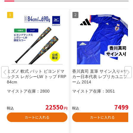
ミズノ 軟式 バット ビヨンドマ
香川真司 直筆 サイン入り⭐️サッ
ックス レガシーLW トップ FRP
カー日本代表 レプリカユニフォ
84cm
ーム 2014
マイストア在庫：
2800
マイストア在庫：
3051
22550
7499
税込
円
税込
円
カートに入れる
カートに入れる