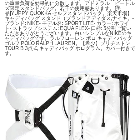
の重量負荷を効果的に分散します。アドミラル ビートル
ズ限定スタンドバッグ。若干の使用感あります。[美
品]YUPPY QUOKKA セルフスタンドバッグ。楽天市場】
キャディバッグ スタンド（ブランドアディダス,ナイキ。-
ブランド: NIKE- モデル名: SPORT LITE- カラー: ホワイ
ト- ストラップシステム: EQUA FLEX- 口枠: 5分割ご覧い
ただきありがとうございます。白いシンプルなNIKEのキ
ャディバッグです。ラルフローレン ポロ キャディバッグ
ゴルフ POLO RALPH LAUREN。【希少】ブリヂストン
TOUR B 3点式 キャディバッグ ホログラム。カバー付きで
す。