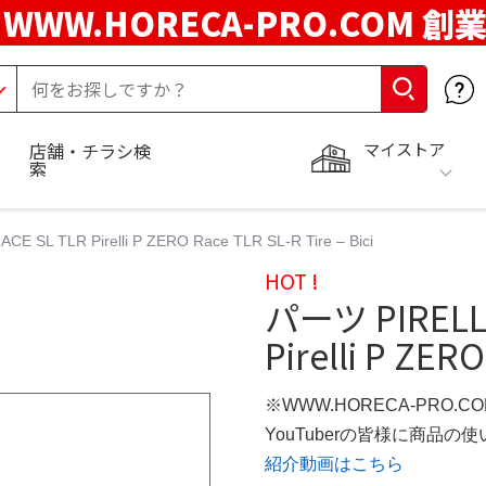
WWW.HORECA-PRO.COM 創
マイストア
店舗・チラシ検
索
 SL TLR Pirelli P ZERO Race TLR SL-R Tire – Bici
HOT !
パーツ PIRELLI
Pirelli P ZERO
※WWW.HORECA-PRO.C
YouTuberの皆様に商品
紹介動画はこちら