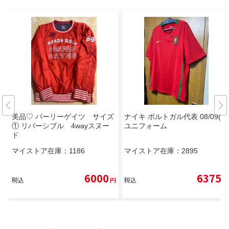
美品♡ パーリーゲイツ サイズ
ナイキ ポルトガル代表 08/09(H)
① リバーシブル 4wayスヌー
ユニフォーム
ド
マイストア在庫：
1186
マイストア在庫：
2895
6000
6375
税込
円
税込
円