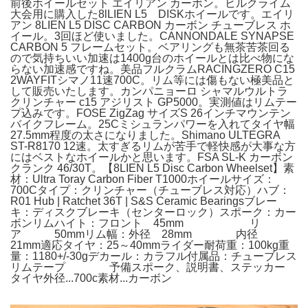
前後ホイールセット エイリアン カーボン。ヒルクライム
大会用に購入した8lLIEN L5 DISKホイールです。エイリ
アン 8LIEN L5 DISC CARBON カーボン チューブレス ホ
イール。3回ほど使いました。CANNONDALE SYNAPSE
CARBON 5 フレームセット。ベアリングも無茶苦茶回る
ので気持ちいい加速は1400g台のホイールとは比べ物にな
らない加速感ですね。美品フルクラムRACINGZERO C15
2WAYFITシマノ11速700C。リム等には傷もない極美品と
して販売いたします。カンパニョーロ シャマルウルトラ
クリンチャー c15 アジリスト GP5000。実測値はリムテー
プ込みです。FOSE ZigZag サイズS 26インチマウンテン
バイクフレーム。25Cミシュランパワーを入れてタイヤ幅
27.5mm程度の太さになりました。Shimano ULTEGRA
ST-R8170 12速。太すぎるリムが苦手で軽快感が大事な方
にはベストなホイールかと思います。FSA SL-K カーボン
クランク 46/30T。【8LIEN L5 Disc Carbon Wheelset】素
材：Ultra Toray Carbon Fiber T1000ホイールサイズ：
700Cタイプ：クリンチャー（チューブレス対応）ハブ：
R01 Hub | Ratchet 36T | S&S Ceramic Bearingsブレー
キ：ディスクブレーキ（センターロック）スポーク：カー
ボンリムハイト：フロント 45mm リ
ア 50mmリム幅：外径 28mm 内径
21mm適応タイヤ：25～40mmライダー耐荷重：100kg重
量：1180+/-30gデカール：カラフル付属品：チューブレス
リムテープ 予備スポーク、説明書、ステッカー
タイヤ外径...700c素材...カーボン