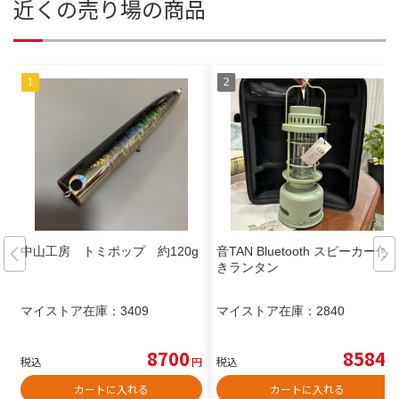
近くの売り場の商品
中山工房 トミポップ 約120g
音TAN Bluetooth スピーカー付
きランタン
マイストア在庫：
3409
マイストア在庫：
2840
8700
8584
税込
円
税込
円
カートに入れる
カートに入れる