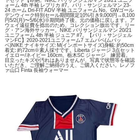
下セット【即納。NIKE パリサンジェルマン 20/21 ユニフ
ォーム 4th 半袖 レプリカ #7。パリ・サンジェルマン 23-
24 ホーム Dri-FIT ADV 半袖 ユニフォーム No。GWゴール
デンウィーク特別セール期間限定10%引き9,000円→8,100
円5/2(月)〜5/6(水)※期間終了後、元の価格に戻します。ア
ウェイ遠征費を捻出のため、コレクション放出です。リー
グ・アン海外サッカー。NIKE パリサンジェルマン 20/21
ユニフォーム 4th 半袖 ジュニア #7。【パリ・サンジェル
マンFC】2020-2021ユニフォーム7 エムバペ(ムバッ
ペ)NIKE ナイキサイズ: M(インポートサイズ)身幅: 約50cm
着丈: 約72cm※素人採寸です。Liberta ジャージ 3点セット
イエロー/ネイビー 160cm。栃木SC ジャージ 練習着。
目立ったキズや汚れはありませんが、写真で状態等を確認
いただき、ご理解ご納得のうえ、ご購入ください。レノフ
ァ山口 Finta 長袖ウォーマー