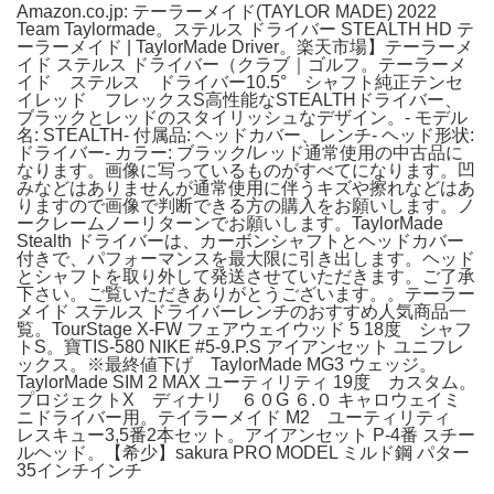
Amazon.co.jp: テーラーメイド(TAYLOR MADE) 2022
Team Taylormade。ステルス ドライバー STEALTH HD テ
ーラーメイド | TaylorMade Driver。楽天市場】テーラーメ
イド ステルス ドライバー（クラブ｜ゴルフ。テーラーメ
イド ステルス ドライバー10.5° シャフト純正テンセ
イレッド フレックスS高性能なSTEALTHドライバー、
ブラックとレッドのスタイリッシュなデザイン。- モデル
名: STEALTH- 付属品: ヘッドカバー、レンチ- ヘッド形状:
ドライバー- カラー: ブラック/レッド通常使用の中古品に
なります。画像に写っているものがすべてになります。凹
みなどはありませんが通常使用に伴うキズや擦れなどはあ
りますので画像で判断できる方の購入をお願いします。ノ
ークレームノーリターンでお願いします。TaylorMade
Stealth ドライバーは、カーボンシャフトとヘッドカバー
付きで、パフォーマンスを最大限に引き出します。ヘッド
とシャフトを取り外して発送させていただきます。ご了承
下さい。ご覧いただきありがとうございます。。テーラー
メイド ステルス ドライバーレンチのおすすめ人気商品一
覧。TourStage X-FW フェアウェイウッド 5 18度 シャフ
トS。寶TIS-580 NIKE #5-9.P.S アイアンセット ユニフレ
ックス。※最終値下げ TaylorMade MG3 ウェッジ。
TaylorMade SIM 2 MAX ユーティリティ 19度 カスタム。
プロジェクトX ディナリ ６０G ６.０ キャロウェイミ
ニドライバー用。テイラーメイド M2 ユーティリティ
レスキュー3,5番2本セット。アイアンセット P-4番 スチー
ルヘッド。【希少】sakura PRO MODEL ミルド鋼 パター
35インチインチ