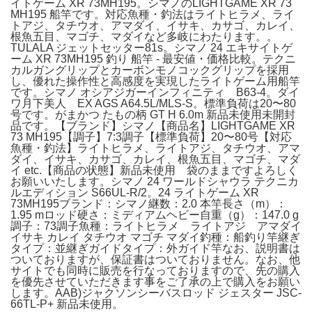
イトゲーム XR 73MH195。シマノのLIGHTGAME XR 73
MH195 船竿です。対応魚種・釣法はライトヒラメ、ライ
トアジ、タチウオ、アマダイ、イサキ、カサゴ、カレイ、
根魚五目、マゴチ、マダイなど多岐にわたります。。
TULALA ジェットセッター81s。シマノ 24 エキサイトゲ
ーム XR 73MH195 釣り 船竿 - 最安値・価格比較。テクニ
カルガングリップとカーボンモノコックグリップを採用
し、優れた操作性と高感度を実現したライトゲーム用船竿
です。シマノ オシアジガーインフィニティ B63-4。ダイ
ワ月下美人 EX AGS A64.5L/MLS-S。標準負荷は20〜80
号です。がまかつ たもの柄 GT H 6.0m 新品未使用未開封
品です。【ブランド】シマノ【商品名】LIGHTGAME XR
73 MH195【調子】7:3調子【標準負荷】20〜80号【対応
魚種・釣法】ライトヒラメ、ライトアジ、タチウオ、アマ
ダイ、イサキ、カサゴ、カレイ、根魚五目、マゴチ、マダ
イ etc.【商品の状態】新品未使用 袋のままですよろしく
お願いいたします。シマノ 24 ワールドシャウラ テクニカ
ルエディション S66UL-R/2。24 ライトゲーム XR
73MH195ブランド：シマノ継数：2.0 本竿長さ（m）：
1.95 mロッド硬さ：ミディアムヘビー自重（g）：147.0 g
調子：73調子魚種：ライトヒラメ ライトアジ アマダイ
イサキ カレイ タチウオ マゴチ マダイ釣種：船釣り竿継ぎ
タイプ：並継ぎガイドタイプ：外ガイド竿なお、説明書は
ついておりますが、保証書はついておりません。なお、他
サイトでも同時に販売を行なっておりますので、先の購入
を優先させていただきます事をご了承の上で購入をお願い
します。AAB)ジャクソンシーバスロッド ジェスター JSC-
66TL-P+ 新品未使用。