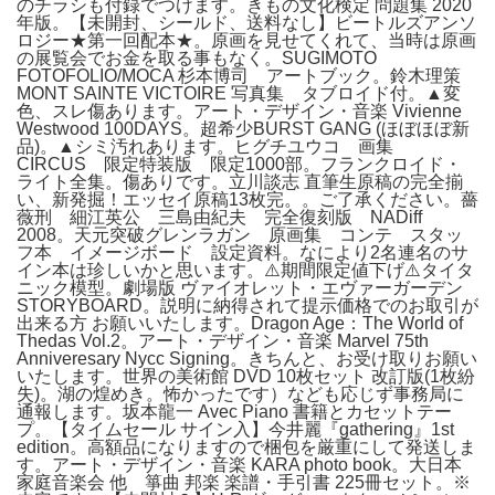
のチラシも付録でつけます。きもの文化検定 問題集 2020
年版。【未開封、シールド、送料なし】ビートルズアンソ
ロジー★第一回配本★。原画を見せてくれて、当時は原画
の展覧会でお金を取る事もなく。SUGIMOTO
FOTOFOLIO/MOCA 杉本博司 アートブック。鈴木理策
MONT SAINTE VICTOIRE 写真集 タブロイド付。▲変
色、スレ傷あります。アート・デザイン・音楽 Vivienne
Westwood 100DAYS。超希少BURST GANG (ほぼほぼ新
品)。▲シミ汚れあります。ヒグチユウコ 画集
CIRCUS 限定特装版 限定1000部。フランクロイド・
ライト全集。傷ありです。立川談志 直筆生原稿の完全揃
い、新発掘！エッセイ原稿13枚完。。ご了承ください。薔
薇刑 細江英公 三島由紀夫 完全復刻版 NADiff
2008。天元突破グレンラガン 原画集 コンテ スタッ
フ本 イメージボード 設定資料。なにより2名連名のサ
イン本は珍しいかと思います。⚠️期間限定値下げ⚠️タイタ
ニック模型。劇場版 ヴァイオレット・エヴァーガーデン
STORYBOARD。説明に納得されて提示価格でのお取引が
出来る方 お願いいたします。Dragon Age：The World of
Thedas Vol.2。アート・デザイン・音楽 Marvel 75th
Anniveresary Nycc Signing。きちんと、お受け取りお願い
いたします。世界の美術館 DVD 10枚セット 改訂版(1枚紛
失)。湖の煌めき。怖かったです）なども応じず事務局に
通報します。坂本龍一 Avec Piano 書籍とカセットテー
プ。【タイムセール サイン入】今井麗『gathering』1st
edition。高額品になりますので梱包を厳重にして発送しま
す。アート・デザイン・音楽 KARA photo book。大日本
家庭音楽会 他 箏曲 邦楽 楽譜・手引書 225冊セット。※