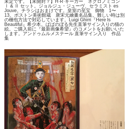
未定です。【未開封？】H·R·ギーガー ネクロノミコン
Ⅰ & Ⅱ セット。ジョルジュ・ジューヴ、セラミスト es
Jouve。チラシはおまけです。皇室の至宝 御物 1〜
13。ボストン美術館蔵 唐宋元繪畫名品集。難しい時は別
の梱包方法で対応しています。Luigi Ghirri『Here Is
Beautiful』希少本。ばばのぼる先生直筆サイン入りの猫の
絵。ご購入前に『最新画像希望』のコメントをお願いいた
します。アンドゥムルメステール 直筆サイン入り 作品
集