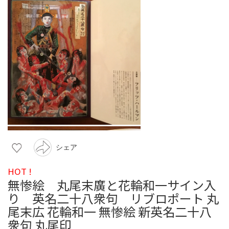
シェア
HOT !
無惨絵 丸尾末廣と花輪和一サイン入
り 英名二十八衆句 リブロポート 丸
尾末広 花輪和一 無惨絵 新英名二十八
衆句 丸尾印