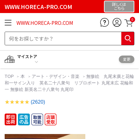
詳しくは
WWW.HORECA-PRO.COM
こちら
0
WWW.HORECA-PRO.COM
マイストア
変更
TOP
本
アート・デザイン・音楽
無惨絵 丸尾末廣と花輪
和一サイン入り 英名二十八衆句 リブロポート 丸尾末広 花輪和
一 無惨絵 新英名二十八衆句 丸尾印
(2620)