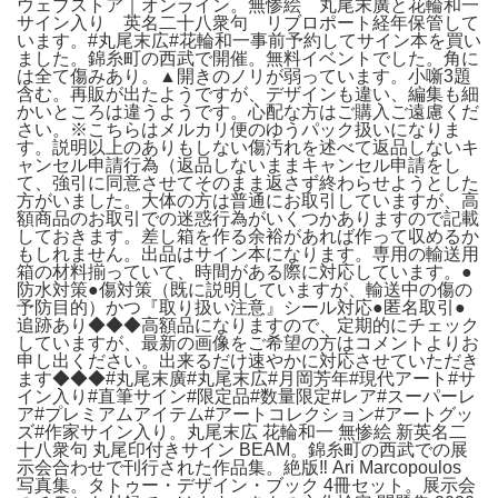
ウェブストア｜オンライン。無惨絵 丸尾末廣と花輪和一
サイン入り 英名二十八衆句 リブロポート経年保管して
います。#丸尾末広#花輪和一事前予約してサイン本を買い
ました。錦糸町の西武で開催。無料イベントでした。角に
は全て傷みあり。▲開きのノリが弱っています。小噺3題
含む。再販が出たようですが、デザインも違い、編集も細
かいところは違うようです。心配な方はご購入ご遠慮くだ
さい。※こちらはメルカリ便のゆうパック扱いになりま
す。説明以上のありもしない傷汚れを述べて返品しないキ
ャンセル申請行為（返品しないままキャンセル申請をし
て、強引に同意させてそのまま返さず終わらせようとした
方がいました。大体の方は普通にお取引していますが、高
額商品のお取引での迷惑行為がいくつかありますので記載
しておきます。差し箱を作る余裕があれば作って収めるか
もしれません。出品はサイン本になります。専用の輸送用
箱の材料揃っていて、時間がある際に対応しています。●
防水対策●傷対策（既に説明していますが、輸送中の傷の
予防目的）かつ『取り扱い注意』シール対応●匿名取引●
追跡あり◆◆◆高額品になりますので、定期的にチェック
していますが、最新の画像をご希望の方はコメントよりお
申し出ください。出来るだけ速やかに対応させていただき
ます◆◆◆#丸尾末廣#丸尾末広#月岡芳年#現代アート#サ
イン入り#直筆サイン#限定品#数量限定#レア#スーパーレ
ア#プレミアムアイテム#アートコレクション#アートグッ
ズ#作家サイン入り。丸尾末広 花輪和一 無惨絵 新英名二
十八衆句 丸尾印付きサイン BEAM。錦糸町の西武での展
示会合わせで刊行された作品集。絶版‼️ Ari Marcopoulos
写真集。タトゥー・デザイン・ブック 4冊セット。展示会