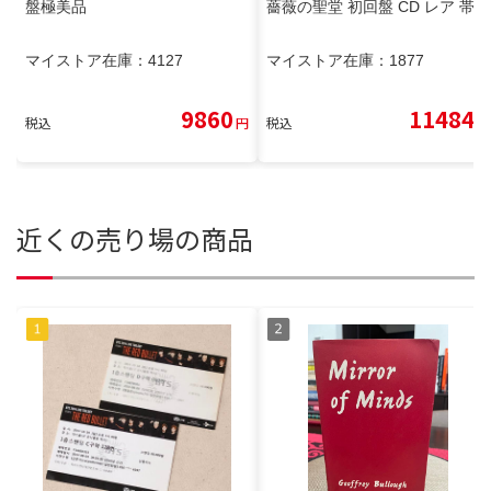
盤極美品
薔薇の聖堂 初回盤 CD レア 帯付
マイストア在庫：
4127
マイストア在庫：
1877
9860
11484
税込
円
税込
円
近くの売り場の商品