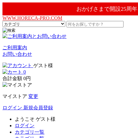
おかげさまで開設25周年
WWW.HORECA-PRO.COM
ご利用案内
お問い合わせ
ゲスト様
0
合計金額
0円
マイストア
変更
ログイン
新規会員登録
ようこそ
ゲスト様
ログイン
カテゴリ一覧