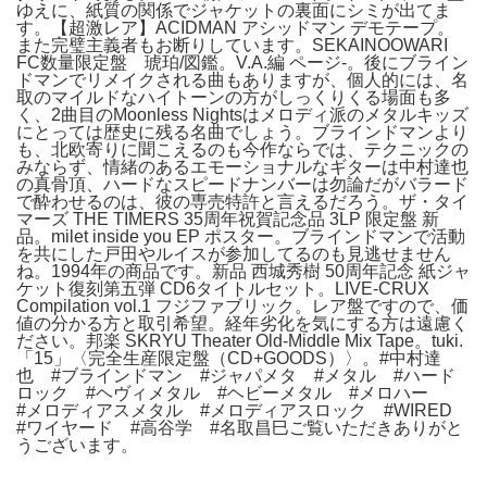
ゆえに、紙質の関係でジャケットの裏面にシミが出てま
す。【超激レア】ACIDMAN アシッドマン デモテープ。
また完璧主義者もお断りしています。SEKAINOOWARI
FC数量限定盤 琥珀/図鑑。V.A.編 ページ-。後にブライン
ドマンでリメイクされる曲もありますが、個人的には、名
取のマイルドなハイトーンの方がしっくりくる場面も多
く、2曲目のMoonless Nightsはメロディ派のメタルキッズ
にとっては歴史に残る名曲でしょう。ブラインドマンより
も、北欧寄りに聞こえるのも今作ならでは、テクニックの
みならず、情緒のあるエモーショナルなギターは中村達也
の真骨頂、ハードなスピードナンバーは勿論だがバラード
で酔わせるのは、彼の専売特許と言えるだろう。ザ・タイ
マーズ THE TIMERS 35周年祝賀記念品 3LP 限定盤 新
品。milet inside you EP ポスター。ブラインドマンで活動
を共にした戸田やルイスが参加してるのも見逃せません
ね。1994年の商品です。新品 西城秀樹 50周年記念 紙ジャ
ケット復刻第五弾 CD6タイトルセット。LIVE-CRUX
Compilation vol.1 フジファブリック。レア盤ですので、価
値の分かる方と取引希望。経年劣化を気にする方は遠慮く
ださい。邦楽 SKRYU Theater Old-Middle Mix Tape。tuki.
「15」〈完全生産限定盤（CD+GOODS）〉。#中村達
也 #ブラインドマン #ジャパメタ #メタル #ハード
ロック #ヘヴィメタル #ヘビーメタル #メロハー
#メロディアスメタル #メロディアスロック #WIRED
#ワイヤード #高谷学 #名取昌巳ご覧いただきありがと
うございます。