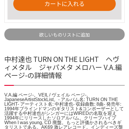
カートに入れる
欲しいものリストに追加
中村達也 TURN ON THE LIGHT ヘヴ
ィメタル ジャパメタ メロハー V.A.編
ページ-の詳細情報
V.A.編 ページ-。VEIL / ヴェイル ページ-。
JapaneseArtistStockList。- アルバム名: TURN ON THE
LIGHT- アーティスト名: 中村達也- 収録曲数: 8曲- 発売年:
1994年ブラインドマンのギタリスト&コンポーザーとして
活躍する中村達也がシンガーにはWIREDの名取を迎え
1994年にリリースしたソロアルバム。クリープハイプ
When I was young, CD 廃盤。もっと評価かされるべきギ
タリストである。AK69 激レアレコード。インディーズ盤