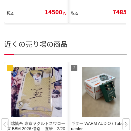
14500
7485
税込
円
税込
円
近くの売り場の商品
川端慎吾 東京ヤクルトスワロー
ギター WARM AUDIO / Tube Sq
ズ BBM 2026 惜別 直筆 2/20
uealer