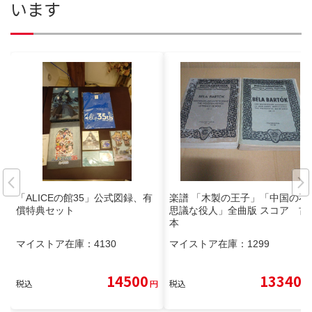
います
「ALICEの館35」公式図録、有
楽譜 「木製の王子」「中国の不
償特典セット
思議な役人」全曲版 スコア 古
本
マイストア在庫：
4130
マイストア在庫：
1299
14500
13340
税込
円
税込
円