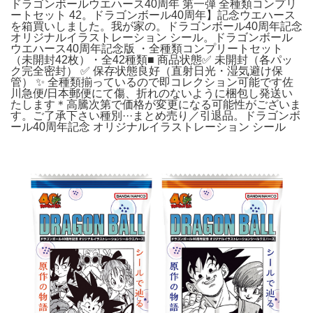
ドラゴンボールウエハース40周年 第一弾 全種類コンプリ
ートセット 42。ドラゴンボール40周年】記念ウエハース
を箱買いしました。我が家の。ドラゴンボール40周年記念
オリジナルイラストレーション シール。ドラゴンボール
ウエハース40周年記念版 ・全種類コンプリートセット
（未開封42枚）・全42種類■ 商品状態✅ 未開封（各パッ
ク完全密封） ✅ 保存状態良好（直射日光・湿気避け保
管） ✨ 全種類揃っているので即コレクション可能です佐
川急便/日本郵便にて傷、折れのないように梱包し発送い
たします＊高騰次第で価格が変更になる可能性がございま
す。ご了承下さい種別···まとめ売り／引退品。ドラゴンボ
ール40周年記念 オリジナルイラストレーション シール