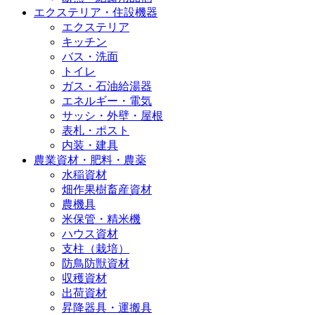
エクステリア・住設機器
エクステリア
キッチン
バス・洗面
トイレ
ガス・石油給湯器
エネルギー・電気
サッシ・外壁・屋根
表札・ポスト
内装・建具
農業資材・肥料・農薬
水稲資材
畑作果樹畜産資材
農機具
米保管・精米機
ハウス資材
支柱（栽培）
防鳥防獣資材
収穫資材
出荷資材
昇降器具・運搬具