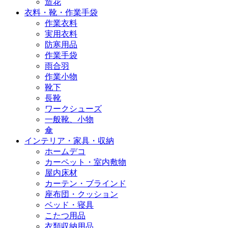
造花
衣料・靴・作業手袋
作業衣料
実用衣料
防寒用品
作業手袋
雨合羽
作業小物
靴下
長靴
ワークシューズ
一般靴、小物
傘
インテリア・家具・収納
ホームデコ
カーペット・室内敷物
屋内床材
カーテン・ブラインド
座布団・クッション
ベッド・寝具
こたつ用品
衣類収納用品