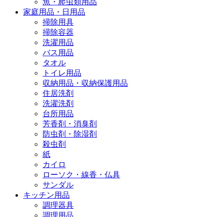
魚・爬虫類用品
家庭用品・日用品
掃除用具
掃除容器
洗濯用品
バス用品
タオル
トイレ用品
収納用品・収納保護用品
住居洗剤
洗濯洗剤
台所用品
芳香剤・消臭剤
防虫剤・除湿剤
殺虫剤
紙
カイロ
ローソク・線香・仏具
サンダル
キッチン用品
調理器具
調理用品