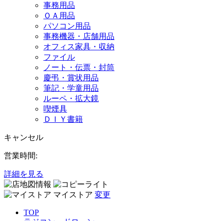
事務用品
ＯＡ用品
パソコン用品
事務機器・店舗用品
オフィス家具・収納
ファイル
ノート・伝票・封筒
慶弔・賞状用品
筆記・学童用品
ルーペ・拡大鏡
喫煙具
ＤＩＹ書籍
キャンセル
営業時間:
詳細を見る
マイストア
変更
TOP