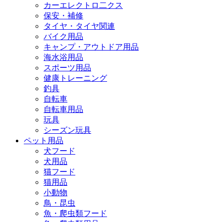
カーエレクトロ二クス
保安・補修
タイヤ・タイヤ関連
バイク用品
キャンプ・アウトドア用品
海水浴用品
スポーツ用品
健康トレーニング
釣具
自転車
自転車用品
玩具
シーズン玩具
ペット用品
犬フード
犬用品
猫フード
猫用品
小動物
鳥・昆虫
魚・爬虫類フード