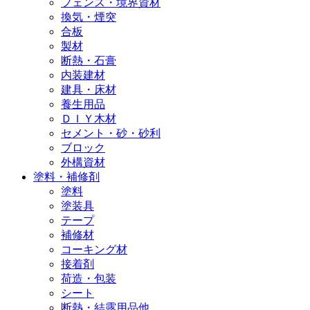
フェンス・境界資材
換気・煙突
合板
製材
断熱・石膏
内装建材
建具・床材
養生用品
ＤＩＹ木材
セメント・砂・砂利
ブロック
外構資材
塗料・補修剤
塗料
塗装具
テープ
補修材
コーキング材
接着剤
荷造・包装
シート
断熱・結露用品他