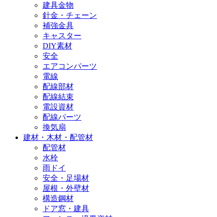
建具金物
針金・チェーン
補強金具
キャスター
DIY素材
安全
エアコンパーツ
電線
配線部材
配線結束
電設資材
配線パーツ
換気扇
建材・木材・配管材
配管材
水栓
雨ドイ
安全・足場材
屋根・外壁材
構造鋼材
ドア窓・建具