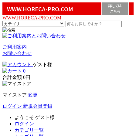
詳しくは
WWW.HORECA-PRO.COM
こちら
WWW.HORECA-PRO.COM
ご利用案内
お問い合わせ
ゲスト様
0
合計金額
0円
マイストア
変更
ログイン
新規会員登録
ようこそ
ゲスト様
ログイン
カテゴリ一覧