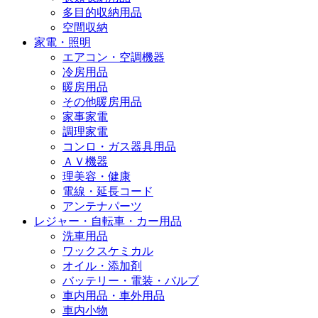
多目的収納用品
空間収納
家電・照明
エアコン・空調機器
冷房用品
暖房用品
その他暖房用品
家事家電
調理家電
コンロ・ガス器具用品
ＡＶ機器
理美容・健康
電線・延長コード
アンテナパーツ
レジャー・自転車・カー用品
洗車用品
ワックスケミカル
オイル・添加剤
バッテリー・電装・バルブ
車内用品・車外用品
車内小物