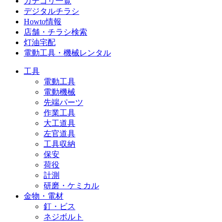
カテゴリ一覧
デジタルチラシ
Howto情報
店舗・チラシ検索
灯油宅配
電動工具・機械レンタル
工具
電動工具
電動機械
先端パーツ
作業工具
大工道具
左官道具
工具収納
保安
荷役
計測
研磨・ケミカル
金物・電材
釘・ビス
ネジボルト