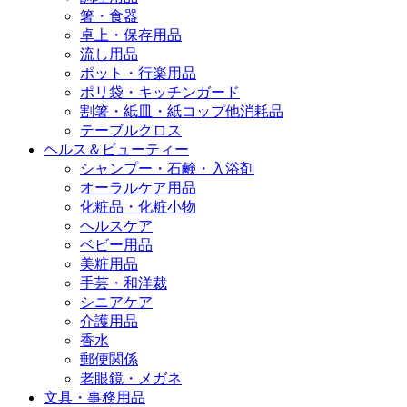
箸・食器
卓上・保存用品
流し用品
ポット・行楽用品
ポリ袋・キッチンガード
割箸・紙皿・紙コップ他消耗品
テーブルクロス
ヘルス＆ビューティー
シャンプー・石鹸・入浴剤
オーラルケア用品
化粧品・化粧小物
ヘルスケア
ベビー用品
美粧用品
手芸・和洋裁
シニアケア
介護用品
香水
郵便関係
老眼鏡・メガネ
文具・事務用品