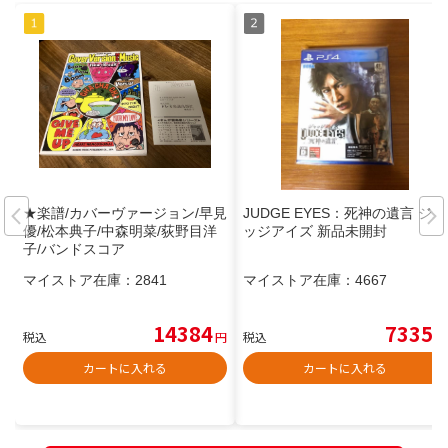
★楽譜/カバーヴァージョン/早見
JUDGE EYES：死神の遺言 ジャ
優/松本典子/中森明菜/荻野目洋
ッジアイズ 新品未開封
子/バンドスコア
マイストア在庫：
2841
マイストア在庫：
4667
14384
7335
税込
円
税込
円
カートに入れる
カートに入れる