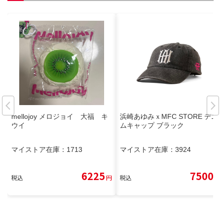
mellojoy メロジョイ 大福 キ
浜崎あゆみｘMFC STORE デニ
ウイ
ムキャップ ブラック
マイストア在庫：
1713
マイストア在庫：
3924
6225
7500
税込
円
税込
円