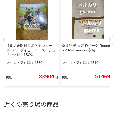
【新品未開封】ポケモンカー
桑原巧光 衣装 Dリーグ Round.
ド イーブイヒーローズ シュ
5 23-24 season 衣装
リンク付 1BOX
マイストア在庫：
4580
マイストア在庫：
4510
83904
51469
税込
円
税込
円
近くの売り場の商品