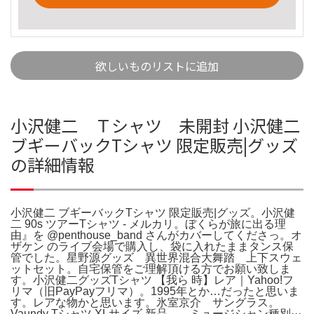
欲しいものリストに追加
小沢健二 Ｔシャツ 未開封 小沢健二
ブギーバックTシャツ 限定販売|グッズ
の詳細情報
小沢健二 ブギーバックTシャツ 限定販売|グッズ。小沢健
二 90s ツアーTシャツ - メルカリ。ぼくらが旅に出る理
由』を @penthouse_band さんがカバーしてくださっ。オ
ザケン のライブ会場で購入し、袋に入れたままタンス保
管でした。星野源グッズ 異世界混合大舞踏 上下スウェ
ットセット。自宅保管をご理解頂ける方でお願い致しま
す。小沢健二グッズTシャツ 【我ら 時】レア｜Yahoo!フ
リマ（旧PayPayフリマ）。1995年とか…だったと思いま
す。レアな物かと思います。氷室京介 サングラス。
Vaundy Tシャツ XLサイズ 新品。 ミュージシャン種別···