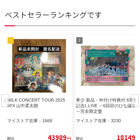
ベストセラーランキングです
MILK CONCERT TOUR 2025
希少 新品・外付け特典付 6周年
M!X 山中柔太朗
記念L LIVE ～6回目のひな誕祭
～完全限定盤
マイストア在庫：
1668
マイストア在庫：
3230
43989
18149
税込
円
税込
円