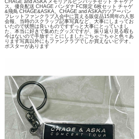
CHAGE and ASKA メモリアルピンバッチセット チャゲア
ス。優良配送 CHAGE バンダナ FC限定 6枚セット チャゲ
&飛鳥 CHAGE&ASKA。CHAGE and ASKAのツアーパン
フレットファンクラブ入会中に貰える販促品15周年の人形
会報、当時のスクラップ記事写真など、大事にしまってお
いたので状態は良いものですずっと大事にとっていまし
た、本当に好きで集めたグッズですが、振り返り見る暇も
今はないので手放すことにしましたごちゃごちゃと色々あ
ります写真以外にもファンクラブでしか買えないビデオ、
ポスターがあります