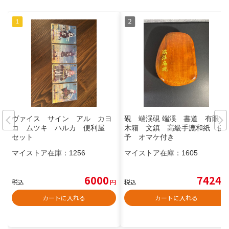
ヴァイス サイン アル カヨ
硯 端渓硯 端渓 書道 有眼
コ ムツキ ハルカ 便利屋
木箱 文鎮 高級手漉和紙 伊
セット
予 オマケ付き
マイストア在庫：
1256
マイストア在庫：
1605
6000
7424
税込
円
税込
円
カートに入れる
カートに入れる