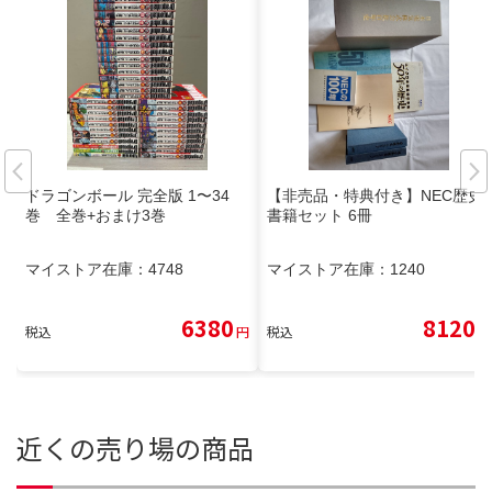
ドラゴンボール 完全版 1〜34
【非売品・特典付き】NEC歴史
巻 全巻+おまけ3巻
書籍セット 6冊
マイストア在庫：
4748
マイストア在庫：
1240
6380
8120
税込
円
税込
円
近くの売り場の商品