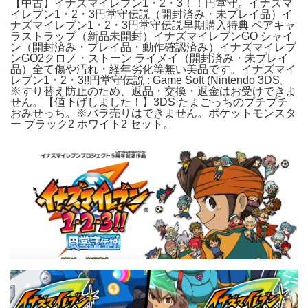
【中古】イナズマイレブン1・2・3！！円堂守。イナズマ
イレブン1・2・3円堂守伝説（開封済み・未プレイ品）イ
ナズマイレブン1・2・3円堂守伝説早期購入特典 ペアキャ
ラストラップ（新品未開封）イナズマイレブンGO シャイ
ン（開封済み・プレイ品・動作確認済み）イナズマイレブ
ンGO2クロノ・ストーン ライメイ（開封済み・未プレイ
品）全て傷や汚れ・経年劣化等無い美品です。イナズマイ
レブン1・2・3!!円堂守伝説 : Game Soft (Nintendo 3DS。
※すり替え防止のため、返品・交換・返金はお受けできま
せん。【値下げしました！】3DS たまごっちのプチプチ
おみせっち。※バラ売りはできません。ポケットモンスタ
ー ブラック2 ホワイト2 セット。