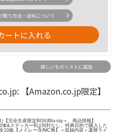
け取り方法・送料について
カートに入れる
欲しいものリストに追加
o.jp: 【Amazon.co.jp限定】
okyo 2024｣【完全生産限定BOX(Blu-ray＋。商品情報】
（税込)アクスタ2体&ステッカーBは同封なし。特典目的で購入した
2025」全10曲【メドレー含/MC無】＜収録内容＞還暦ライ