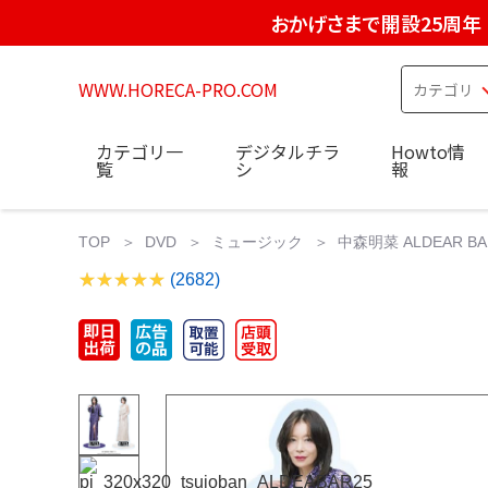
おかげさまで開設25周年
WWW.HORECA-PRO.COM
カテゴリ一
デジタルチラ
Howto情
覧
シ
報
TOP
DVD
ミュージック
中森明菜 ALDEAR BAR2
(2682)