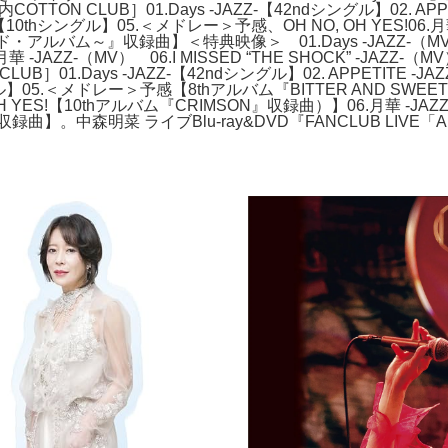
TTON CLUB］01.Days -JAZZ-【42ndシングル】02. APPET
シングル】05.＜メドレー＞予感、OH NO, OH YES!06.月華 -JAZZ-0
バラード・アルバム～』収録曲】＜特典映像＞ 01.Days -JAZZ-（MV）02
AZZ-（MV） 06.I MISSED “THE SHOCK” -JAZZ-（MV）0
01.Days -JAZZ-【42ndシングル】02. APPETITE -JAZZ
ングル】05.＜メドレー＞予感【8thアルバム『BITTER AND S
YES!【10thアルバム『CRIMSON』収録曲）】06.月華 -JAZZ- 【3
21nd収録曲】。中森明菜 ライブBlu-ray&DVD『FANCLUB LIVE「A