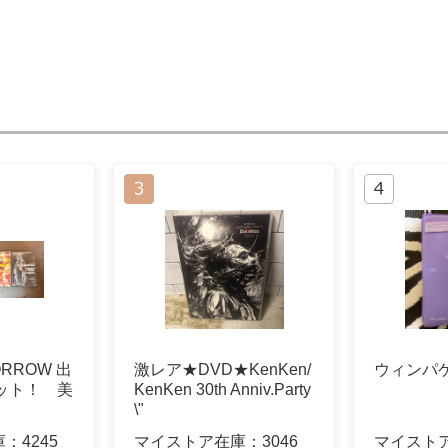
RROW 出
激レア★DVD★KenKen/
ウィンパケ
ット！ 美
KenKen 30th Anniv.Party
\"
庫：
4245
マイストア在庫：
3046
マイスト