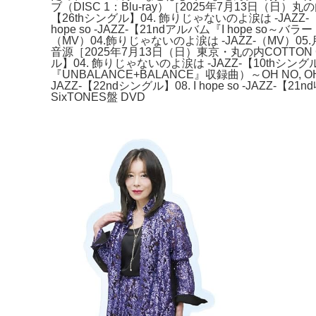
ブ（DISC 1：Blu-ray）［2025年7月13日（日）丸の内CO
【26thシングル】04. 飾りじゃないのよ涙は -JAZZ-【10th
hope so -JAZZ-【21ndアルバム『I hope so～
（MV）04.飾りじゃないのよ涙は -JAZZ-（MV）05.月華 -J
音源［2025年7月13日（日）東京・丸の内COTTON CLUB］
ル】04. 飾りじゃないのよ涙は -JAZZ-【10thシ
『UNBALANCE+BALANCE』収録曲）～OH NO, OH 
JAZZ-【22ndシングル】08. I hope so -JAZZ-【
SixTONES盤 DVD