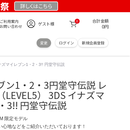
業祭
詳しくは
こちら
合計金額
ご利用案内
0
ゲスト様
0円
お問い合わせ
変更
ログイン
新規会員登録
ナズマイレブン1・2・3!! 円堂守伝説
ン1・2・3円堂守伝説 レ
EVEL5） 3DS イナズマ
3!! 円堂守伝説
OM 限定モデル
の使い心地などをご紹介いただいております！