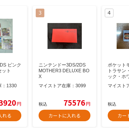
DS ピンク
ニンテンドー3DS/2DS
ポケット
セット
MOTHER3 DELUXE BO
トラサン
X
ック・ホワ
庫：
1330
マイストア在庫：
3099
マイスト
3920
75576
円
円
税込
税込
入れる
カートに入れる
カー