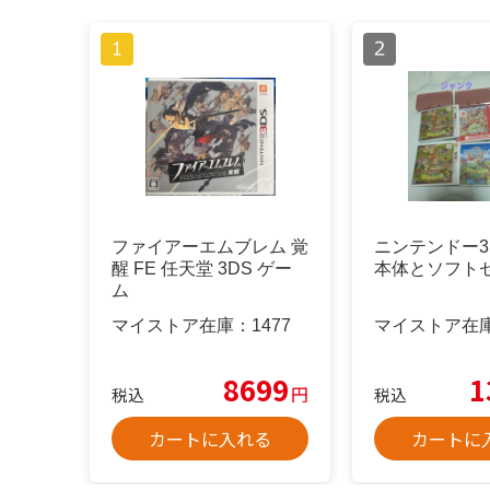
ファイアーエムブレム 覚
ニンテンドー3
醒 FE 任天堂 3DS ゲー
本体とソフト
ム
マイストア在庫：
1477
マイストア在
8699
1
円
税込
税込
カートに入れる
カートに