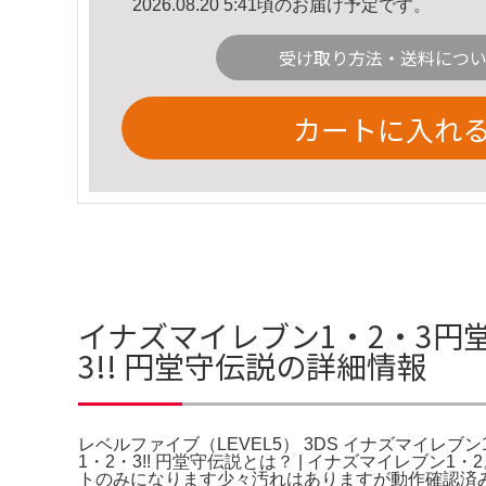
2026.08.20 5:41頃のお届け予定です。
受け取り方法・送料につ
カートに入れ
イナズマイレブン1・2・3円堂守
3!! 円堂守伝説の詳細情報
レベルファイブ（LEVEL5） 3DS イナズマイレブン
1・2・3!! 円堂守伝説とは？ | イナズマイレブン
トのみになります少々汚れはありますが動作確認済