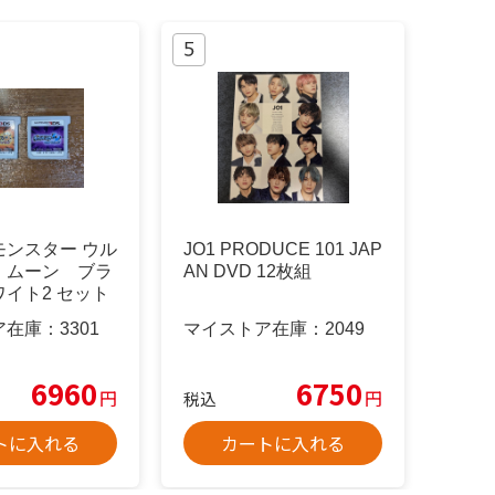
モンスター ウル
JO1 PRODUCE 101 JAP
・ムーン ブラ
AN DVD 12枚組
イト2 セット
ア在庫：
3301
マイストア在庫：
2049
6960
6750
円
円
税込
トに入れる
カートに入れる