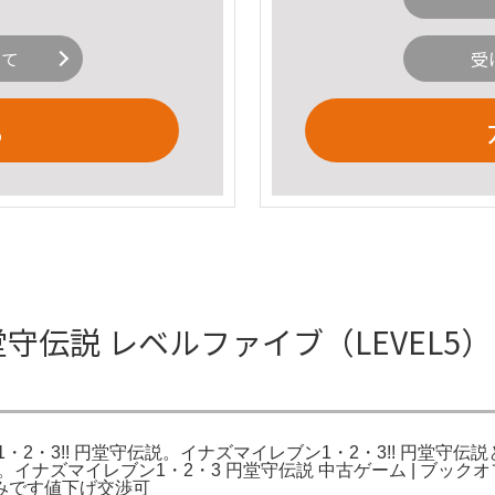
いて
受
る
伝説 レベルファイブ（LEVEL5） 
1・2・3!! 円堂守伝説。イナズマイレブン1・2・3!! 円堂守
1・2。イナズマイレブン1・2・3 円堂守伝説 中古ゲーム | ブ
みです値下げ交渉可