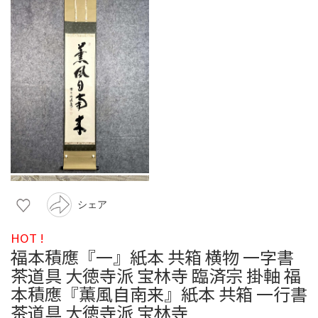
シェア
HOT !
福本積應『一』紙本 共箱 横物 一字書
茶道具 大徳寺派 宝林寺 臨済宗 掛軸 福
本積應『薫風自南来』紙本 共箱 一行書
茶道具 大徳寺派 宝林寺