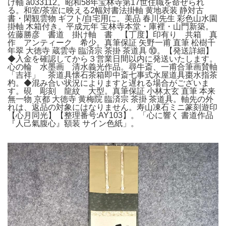
け軸 a033112。昭和58年宝林寺第17世住職を命ぜられ
る。和室/茶室に映える2幅対書法掛軸 黄地表装 静対古
書・閑観雲物 ギフト/自宅用に。美品 春川先生 彩色山水園
掛軸 木箱付き。平成元年 宝林寺本堂・庫裡・山門新築。
佐藤勝彦 書道 掛け軸 書 【丁度】印有り 共箱 真
作 アンティーク 希少。真筆保証 矢野一甫 直筆 松樹千
年翠 大徳寺 蔵雲寺 臨済宗 茶掛 茶道具 ⑩。【発送詳細】
◆入金を確認してから３営業日間以内に発送いたします。
心の輪 水墨画 清水義光作品。尋牛斎、一甫合筆画賛軸
「吉祥」 茶道具懐石茶箱即中斎七事式水屋道具棗水指茶
杓。◆混み合い状況によりますと遅れる場合がございま
す。硯 彫刻 龍紋 大型。真筆保証 小林太玄 直筆 本来
無一物 京都 大徳寺 黄梅院 臨済宗 茶掛 茶道具。軸先の外
れは、返品の対象にはなりません。寿山凍石ミニ篆刻遊印
【心月同光】【整理番号:AY103】。「心に響く 書道作品
『人己氣腹心』額装 サイン色紙」。