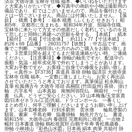
済宗 大徳寺派 宝林寺 住職 福本。◆いいねをいただけます
と大変ありがたいです。◆写真中の画鋲や小物は撮影用の
備品であり、釘ではございませんので、商品を傷付けるこ
とは一切ございません。商品には付属いたしません。【落
款】：積應【参考】：福本 積應（ふくもと せきおう）昭
和5年、京都市に生まれる。昭和34年丹波、招福寺住職。
宝林寺に来たりて方丈その他甚だしく老朽しているのを見
て悲しむと同時に再建への悲願を発する。【本紙】：紙本
【箱付】：共箱【寸法全体】：約111ｘ77【寸法本紙】：
約26ｘ69【品番】：26031757【状態】：中古品です、画
像でご判断、ご納得頂いた方のみのご購入をお願い致しま
す。３営業日間を超えてもまだ発送連絡がない時、ご連絡
ください。【注意事項】◆ 掛軸の軸先ですが、配送中の
振動・気温・経年劣化等で外れてしまうことがあります。
大変お手数ですが、お客様ご自身での修復をお願い致しま
す。≪真作≫【F3736】茶道具 茶掛 掛軸 臨済宗 大徳寺派
宝林寺 住職 福本。一定数に達しましたら、お安く再出品
させていただこうと考えております。真筆保証 松永剛山
直筆 松風傳古今 大徳寺 塔頭 高桐院 (竹田益州) 茶掛。掛け
軸 六字名号 山本真如 南無阿弥陀仏 桐箱付 一行
書 仏具。どうぞご安心ください。10 山本梅逸/玉堂富貴
図/日本ゼネラル/工芸/共箱。ドラゴンボール 一番くじ
まとめ売り。何卒ご理解くださいますようお願い申し上げ
ます。山本玄峰老師 行到水窮所 雲水僧 輪島塗製の
額装。書家 手島右卿 臨書掛軸 軸先片方なし 書道。
昭和15年、大徳寺山内 養徳院 完應和尚に得度。一点物 2
幅対 日本書道 掛軸 鶴松祝賀対 白鶴千年寿 青松萬歳春。
掛軸 小林雄山『彩色山水図』日本画 絹本 肉筆 共箱付 掛