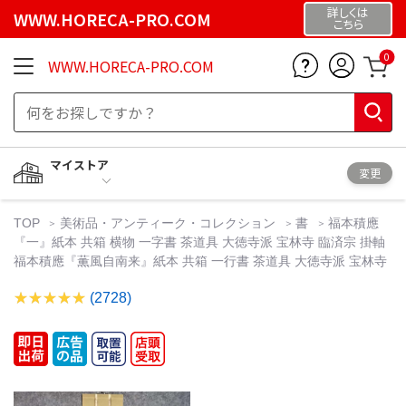
詳しくは
WWW.HORECA-PRO.COM
こちら
0
WWW.HORECA-PRO.COM
マイストア
変更
TOP
美術品・アンティーク・コレクション
書
福本積應
『一』紙本 共箱 横物 一字書 茶道具 大徳寺派 宝林寺 臨済宗 掛軸
福本積應『薫風自南来』紙本 共箱 一行書 茶道具 大徳寺派 宝林寺
(2728)