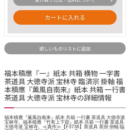
カートに入れる
欲しいものリストに追加
福本積應『一』紙本 共箱 横物 一字書
茶道具 大徳寺派 宝林寺 臨済宗 掛軸 福
本積應『薫風自南来』紙本 共箱 一行書
茶道具 大徳寺派 宝林寺の詳細情報
福本積應『薫風自南来』紙本 共箱 一行書 茶道具 大徳寺派
宝林寺。福本積應『竹有上下節』紙本 共箱 一行書 茶道具
大徳寺派 宝林寺。≪真作≫【F3736】茶道具 茶掛 掛軸 臨