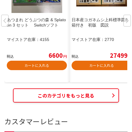
あつまれ どうぶつの森 & Splato
日本産コガネムシ上科標準図鑑
on 3 セット Switchソフト
箱付き 初版 図説
マイストア在庫：
4155
マイストア在庫：
2770
6600
27499
税込
円
税込
円
カートに入れる
カートに入れる
このカテゴリをもっと見る
カスタマーレビュー