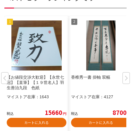
【お値段交渉大歓迎】【永世七
香椎秀一書 掛軸 双幅
冠】【直筆】【１９世名人】羽
生善治九段 色紙
マイストア在庫：
1643
マイストア在庫：
4127
15660
8700
税込
円
税込
円
カートに入れる
カートに入れる