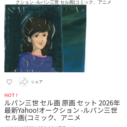
シェア
HOT !
ルパン三世 セル画 原画 セット 2026年
最新Yahoo!オークション -ルパン三世
セル画(コミック、アニメ