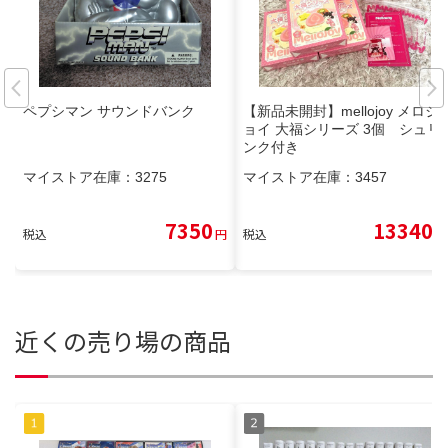
ペプシマン サウンドバンク
【新品未開封】mellojoy メロジ
ョイ 大福シリーズ 3個 シュリ
ンク付き
マイストア在庫：
3275
マイストア在庫：
3457
7350
13340
税込
円
税込
円
近くの売り場の商品