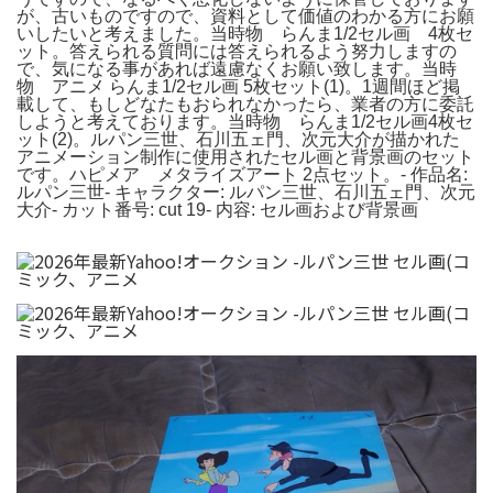
が、古いものですので、資料として価値のわかる方にお願
いしたいと考えました。当時物 らんま1/2セル画 4枚セ
ット。答えられる質問には答えられるよう努力しますの
で、気になる事があれば遠慮なくお願い致します。当時
物 アニメ らんま1/2セル画 5枚セット(1)。1週間ほど掲
載して、もしどなたもおられなかったら、業者の方に委託
しようと考えております。当時物 らんま1/2セル画4枚セ
ット(2)。ルパン三世、石川五ェ門、次元大介が描かれた
アニメーション制作に使用されたセル画と背景画のセット
です。ハピメア メタライズアート 2点セット。- 作品名:
ルパン三世- キャラクター: ルパン三世、石川五ェ門、次元
大介- カット番号: cut 19- 内容: セル画および背景画