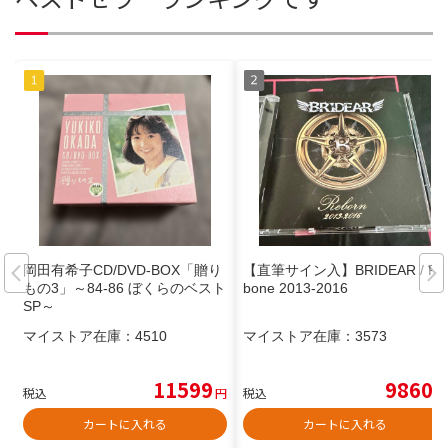
岡田有希子CD/DVD-BOX「贈り
【直筆サイン入】BRIDEAR / Re
もの3」～84-86 ぼくらのベスト
bone 2013-2016
SP～
マイストア在庫：
4510
マイストア在庫：
3573
11599
9860
税込
円
税込
円
カートに入れる
カートに入れる