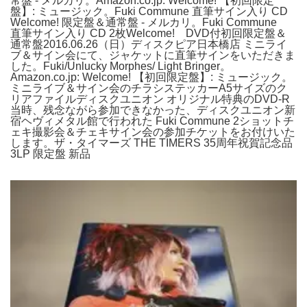
常盤 - メルカリ。Amazon.co.jp: Welcome! 【初回限定
盤】: ミュージック。Fuki Commune 直筆サイン入り CD
Welcome! 限定盤＆通常盤 - メルカリ。Fuki Commune
直筆サイン入り CD 2枚Welcome! DVD付初回限定盤＆
通常盤2016.06.26（日）ディスクピア日本橋店 ミニライ
ブ＆サイン会にて、ジャケットに直筆サインをいただきま
した。Fuki/Unlucky Morphes/ Light Bringer。
Amazon.co.jp: Welcome! 【初回限定盤】: ミュージック。
ミニライブ＆サイン会のチラシステッカーA5サイズのク
リアファイルディスクユニオン オリジナル特典のDVD-R
当時、残念ながら参加できなかった、ディスクユニオン新
宿ヘヴィメタル館で行われた Fuki Commune 2ショットチ
ェキ撮影会＆チェキサイン会の参加チケットをお付けいた
します。ザ・タイマーズ THE TIMERS 35周年祝賀記念品
3LP 限定盤 新品